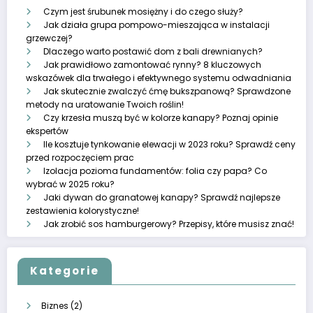
Czym jest śrubunek mosiężny i do czego służy?
Jak działa grupa pompowo-mieszająca w instalacji
grzewczej?
Dlaczego warto postawić dom z bali drewnianych?
Jak prawidłowo zamontować rynny? 8 kluczowych
wskazówek dla trwałego i efektywnego systemu odwadniania
Jak skutecznie zwalczyć ćmę bukszpanową? Sprawdzone
metody na uratowanie Twoich roślin!
Czy krzesła muszą być w kolorze kanapy? Poznaj opinie
ekspertów
Ile kosztuje tynkowanie elewacji w 2023 roku? Sprawdź ceny
przed rozpoczęciem prac
Izolacja pozioma fundamentów: folia czy papa? Co
wybrać w 2025 roku?
Jaki dywan do granatowej kanapy? Sprawdź najlepsze
zestawienia kolorystyczne!
Jak zrobić sos hamburgerowy? Przepisy, które musisz znać!
Kategorie
Biznes
(2)