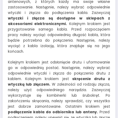
antenowych, z których każdy ma swoje własne
zastosowanie. Następnie, należy wybrać odpowiednie
wtyczki i złącza do podłączenia kabla. Zazwyczaj
wtyczki i złącza są dostępne w sklepach z
akcesoriami elektronicznymi.
Kolejnym krokiem jest
przygotowanie samego kabla. Przed rozpoczęciem
pracy należy wyciąć odpowiednią długość kabla, która
będzie potrzebna do połączenia. Następnie, należy
wyciąć z kabla izolację, która znajduje się na jego
końcach.
Kolejnym krokiem jest odsłonięcie drutu i uformowanie
go w odpowiednią postać. Następnie, należy wybrać
odpowiednie wtyczki i złącza do połączenia drutu z
kablem. Kolejnym krokiem jest
skręcenie drutu z
wtyczką lub złączem.
W zależności od rodzaju złącza,
należy użyć odpowiedniego narzędzia. Zazwyczaj
wykorzystuje się kombinerki lub śrubokręt. Po
zakończeniu skręcania, należy sprawdzić, czy wszystko
jest dobrze zamontowane. Ostatnim krokiem jest
podłączenie kabla do odbiornika lub anteny.
Przed
podłączeniem, należy upewnić się, że wtyczka lub złącze