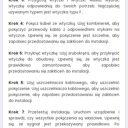
Krok 3:
Przygotuj wtyczki i wtyczki. Musisz wybrać
wtyczkę odpowiednią do twoich potrzeb. Najczęściej
używanym typem jest wtyczka typu F
.
Krok 4:
Połącz kabel ze wtyczką. Użyj kombinerek, aby
połączyć przewody kabla z odpowiednimi stykami na
wtyczce. Upewnij się, że połączenie jest szczelne, aby
zapobiec przedostawaniu się zakłóceń do instalacji.
Krok 5:
Przykręć wtyczkę. Użyj śrubokręta, aby przykręcić
wtyczkę do obudowy. Upewnij się, że wtyczka jest
prawidłowo zamontowana, aby zapobiec
przedostawaniu się zakłóceń do instalacji.
Krok 6:
Użyj uszczelniacza kablowego, aby uszczelnić
połączenie. Użyj uszczelniacza kablowego, aby uszczelnić
połączenie, aby zapobiec przedostawaniu się zakłóceń
do instalacji.
Krok 7
: Przetestuj instalację. Uruchom urządzenie i
sprawdź, czy wszystkie połączenia są właściwe. Upewnij
się, że sygnał jest przekazywany prawidłowo. Po