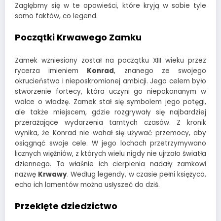
Na pograniczu gęstych lasów, gdzie mgła unosi się nad
ziemią jak tajemniczy welon, stoi stary Krwawy Zamek.
Jego mury, choć zaniedbane przez czas, wciąż
opowiadają historie, które przetrwały wieki. Mieszkańcy
pobliskich wiosek od lat przekazują sobie opowieści o
jego mrocznej przeszłości, pełnej tajemnic i sekretów.
Zagłębmy się w te opowieści, które kryją w sobie tyle
samo faktów, co legend.
Początki Krwawego Zamku
Zamek wzniesiony został na początku XIII wieku przez
rycerza imieniem
Konrad
, znanego ze swojego
okrucieństwa i nieposkromionej ambicji. Jego celem było
stworzenie fortecy, która uczyni go niepokonanym w
walce o władzę. Zamek stał się symbolem jego potęgi,
ale także miejscem, gdzie rozgrywały się najbardziej
przerażające wydarzenia tamtych czasów. Z kronik
wynika, że Konrad nie wahał się używać przemocy, aby
osiągnąć swoje cele. W jego lochach przetrzymywano
licznych więźniów, z których wielu nigdy nie ujrzało światła