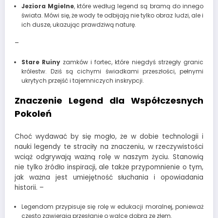
Jeziora Mgielne
, które według legend są bramą do innego
świata. Mówi się, że wody te odbijają nie tylko obraz ludzi, ale i
ich dusze, ukazując prawdziwą naturę.
–
Stare Ruiny
zamków i fortec, które niegdyś strzegły granic
królestw. Dziś są cichymi świadkami przeszłości, pełnymi
ukrytych przejść i tajemniczych inskrypcji.
Znaczenie Legend dla Współczesnych
Pokoleń
Choć wydawać by się mogło, że w dobie technologii i
nauki legendy te straciły na znaczeniu, w rzeczywistości
wciąż odgrywają ważną rolę w naszym życiu. Stanowią
nie tylko źródło inspiracji, ale także przypomnienie o tym,
jak ważna jest umiejętność słuchania i opowiadania
historii. –
Legendom przypisuje się rolę w edukacji moralnej, ponieważ
często zawierają przesłanie o walce dobra ze złem.