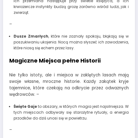
ich przemiana następuje przy świetle księżyca, a ich
krwiożercze instynkty budzą grozę zarówno wśród ludzi, jak i
zwierząt.
–
Dusze Zmarłych
, które nie zaznały spokoju, błąkają się w
poszukiwaniu ukojenia. Nocą można słyszeć ich zawodzenia,
które niosą się echem przez lasy.
Magiczne Miejsca pełne Historii
Nie tylko istoty, ale i miejsca w zaklętych lasach mają
swoje własne, mroczne historie. Każdy zakątek kryje
tajemnice, które czekają na odkrycie przez odważnych
wędrowców. –
Święte Gaje
to obszary, w których magia jest najsilniejsza. W
tych miejscach odbywały się starożytne rytuały, a energia
przodków do dziś unosi się w powietrzu.
–