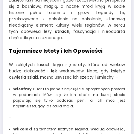
Zaklęte lasy są miejscem, gdzie rzeczywistość przeplata
się z baśniową magią, a nocne mroki kryją w sobie
historie pełne tajemnic i grozy. Legendy te,
przekazywane z pokolenia na pokolenie, stanowią
nieodłączny element kultury wielu regionów. W sercu
tych opowieści leży
strach
, fascynacja i nieodparta
chęć odkrycia nieznanego.
Tajemnicze Istoty i Ich Opowieści
W zaklętych lasach kryją się istoty, które od wieków
budzą ciekawość i
lęk
wędrowców. Nocą, gdy księżyc
oświetla szlaki, można usłyszeć ich szepty i śmiechy. –
Wiedźmy
z Boru to jedne z najczęściej spotykanych postaci
w podaniach. Mówi się, że ich chatki na kurzej stopie
pojawiają się tylko podczas pełni, a ich moc jest
najsilniejsza, gdy las otula mgła.
–
Wilkołaki
są tematem licznych legend. Według opowieści,