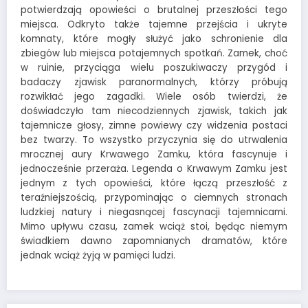
Odkrycie tajemnic zamku
Współczesne badania nad Krwawym Zamkiem przyniosły
wiele interesujących odkryć. Archeolodzy, którzy podjęli
się zbadania ruin, znaleźli liczne artefakty z czasów
średniowiecza, w tym broń i narzędzia tortur, które
potwierdzają opowieści o brutalnej przeszłości tego
miejsca. Odkryto także tajemne przejścia i ukryte
komnaty, które mogły służyć jako schronienie dla
zbiegów lub miejsca potajemnych spotkań. Zamek, choć
w ruinie, przyciąga wielu poszukiwaczy przygód i
badaczy zjawisk paranormalnych, którzy próbują
rozwikłać jego zagadki. Wiele osób twierdzi, że
doświadczyło tam niecodziennych zjawisk, takich jak
tajemnicze głosy, zimne powiewy czy widzenia postaci
bez twarzy. To wszystko przyczynia się do utrwalenia
mrocznej aury Krwawego Zamku, która fascynuje i
jednocześnie przeraża. Legenda o Krwawym Zamku jest
jednym z tych opowieści, które łączą przeszłość z
teraźniejszością, przypominając o ciemnych stronach
ludzkiej natury i niegasnącej fascynacji tajemnicami.