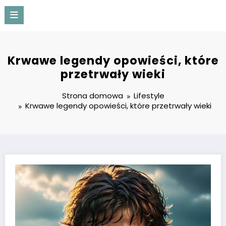
Przejdź
do
treści
Proapartment
Krwawe legendy opowieści, które
przetrwały wieki
Strona domowa
Lifestyle
Krwawe legendy opowieści, które przetrwały wieki