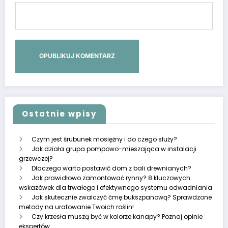
Zapisz moje dane, adres e-mail i witrynę w przeglądarce aby
wypełnić dane podczas pisania kolejnych komentarzy.
Podaj wynik (liczba):
osiemnaście − 6 =
Ostatnie wpisy
Czym jest śrubunek mosiężny i do czego służy?
Jak działa grupa pompowo-mieszająca w instalacji
grzewczej?