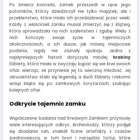
dziennego. To właśnie ich cierpienia nadały zamkowi
nazwę
Krwawy
. Według legendy, w czasie pełni księżyca,
echo ich lamentów można usłyszeć do dziś.
Przeklęte dziedzictwo
Po śmierci Konrada, zamek przeszedł w ręce jego
potomków, którzy dziedziczyli nie tylko majątek, ale i
przekleństwo, które miało ich prześladować przez wieki.
Każdy z właścicieli zamku musiał zmierzyć się z klątwą,
która sprowadzała na nich szaleństwo i zgubę. Wielu z
nich kończyło swoje życie w tajemniczych
okolicznościach, a ich dusze, jak mówią miejscowe
podania, nigdy nie zaznały spokoju. Jedna z
najsłynniejszych historii dotyczyła młodej
hrabiny
Elżbiety, która miała w zwyczaju kąpać się we krwi swoich
ofiar, wierząc, że przyniesie jej to wieczną młodość. Jej
okrucieństwo stało się legendą, a duch Elżbiety rzekomo
wciąż błąka się po zamkowych korytarzach, szukając
kolejnych ofiar.