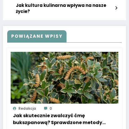
Poprzedni wpis
Legendy miejskie najstraszniejsze
historie z polski
Następny wpis
Jak kultura kulinarna wpływa na nasze
życie?
POWIĄZANE WPISY