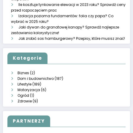
Dlaczego warto postawić dom z bali drewnianych?
Jak prawidłowo zamontować rynny? 8 kluczowych
wskazówek dla trwałego i efektywnego systemu odwadniania
Jak skutecznie zwalczyć ćmę bukszpanową? Sprawdzone
metody na uratowanie Twoich roślin!
Czy krzesła muszą być w kolorze kanapy? Poznaj opinie
ekspertów
Ile kosztuje tynkowanie elewacji w 2023 roku? Sprawdź ceny
przed rozpoczęciem prac
Izolacja pozioma fundamentów: folia czy papa? Co
wybrać w 2025 roku?
Jaki dywan do granatowej kanapy? Sprawdź najlepsze
zestawienia kolorystyczne!
Jak zrobić sos hamburgerowy? Przepisy, które musisz znać!
Kategorie
Biznes
(2)
Dom i budownictwo
(187)
Lifestyle
(189)
Motoryzacja
(6)