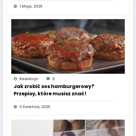
Redakcja
0
Jak skutecznie zwalczyć ćmę
bukszpanową? Sprawdzone metody
na uratowanie Twoich roślin!
1 Maja, 2025
Redakcja
0
Jak zrobić sos hamburgerowy?
Przepisy, które musisz znać!