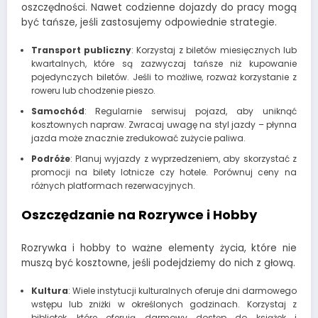
oszczędności. Nawet codzienne dojazdy do pracy mogą
być tańsze, jeśli zastosujemy odpowiednie strategie.
Transport publiczny
: Korzystaj z biletów miesięcznych lub
kwartalnych, które są zazwyczaj tańsze niż kupowanie
pojedynczych biletów. Jeśli to możliwe, rozważ korzystanie z
roweru lub chodzenie pieszo.
Samochód
: Regularnie serwisuj pojazd, aby uniknąć
kosztownych napraw. Zwracaj uwagę na styl jazdy – płynna
jazda może znacznie zredukować zużycie paliwa.
Podróże
: Planuj wyjazdy z wyprzedzeniem, aby skorzystać z
promocji na bilety lotnicze czy hotele. Porównuj ceny na
różnych platformach rezerwacyjnych.
Oszczędzanie na Rozrywce i Hobby
Rozrywka i hobby to ważne elementy życia, które nie
muszą być kosztowne, jeśli podejdziemy do nich z głową.
Kultura
: Wiele instytucji kulturalnych oferuje dni darmowego
wstępu lub zniżki w określonych godzinach. Korzystaj z
bibliotek, które oferują darmowy dostęp do książek i